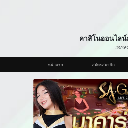
Skip
to
content
คาสิโนออนไลน์อ
แจกเคร
หน้าแรก
สมัครสมาชิก