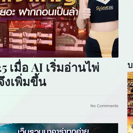
เมื่อ AI เริ่มอ่านไพ่
บ
เพิ่มขึ้น
No Comments