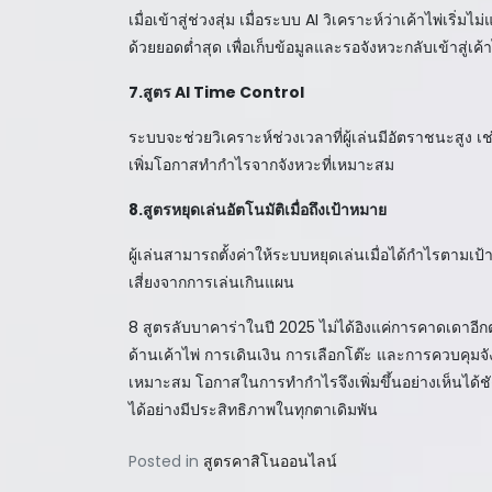
เมื่อเข้าสู่ช่วงสุ่ม เมื่อระบบ AI วิเคราะห์ว่าเค้าไพ่
ด้วยยอดต่ำสุด เพื่อเก็บข้อมูลและรอจังหวะกลับเข้าสู่เค้า
7.สูตร AI Time Control
ระบบจะช่วยวิเคราะห์ช่วงเวลาที่ผู้เล่นมีอัตราชนะสูง เ
เพิ่มโอกาสทำกำไรจากจังหวะที่เหมาะสม
8.สูตรหยุดเล่นอัตโนมัติเมื่อถึงเป้าหมาย
ผู้เล่นสามารถตั้งค่าให้ระบบหยุดเล่นเมื่อได้กำไรตามเ
เสี่ยงจากการเล่นเกินแผน
8 สูตรลับบาคาร่าในปี 2025 ไม่ได้อิงแค่การคาดเดาอีกต่
ด้านเค้าไพ่ การเดินเงิน การเลือกโต๊ะ และการควบคุมจั
เหมาะสม โอกาสในการทำกำไรจึงเพิ่มขึ้นอย่างเห็นได้ช
ได้อย่างมีประสิทธิภาพในทุกตาเดิมพัน
Posted in
สูตรคาสิโนออนไลน์