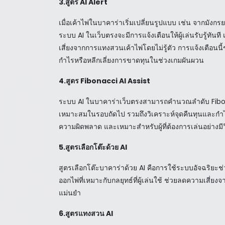
3.สูตร AI Alert
เมื่อเค้าไพ่ในบาคาร่าเริ่มเปลี่ยนรูปแบบ เช่น จากมังกร
ระบบ AI ในเว็บตรงจะมีการแจ้งเตือนให้ผู้เล่นรับรู้ทันท
เสี่ยงจากการแทงสวนเค้าไพ่โดยไม่รู้ตัว การแจ้งเตือนนี้
กำไรหรือหลีกเลี่ยงการขาดทุนในช่วงเกมผันผวน
4.สูตร Fibonacci AI Assist
ระบบ AI ในบาคาร่าเว็บตรงสามารถคำนวณลำดับ Fibonacc
เหมาะสมในรอบถัดไป รวมถึงวิเคราะห์จุดคืนทุนและกำไรอ
ความผิดพลาด และเหมาะสำหรับผู้ที่ต้องการเล่นอย่างม
5.สูตรเลือกโต๊ะด้วย AI
สูตรเลือกโต๊ะบาคาร่าด้วย AI คือการใช้ระบบอัจฉริยะช่ว
ออกไพ่ที่เหมาะกับกลยุทธ์ที่ผู้เล่นใช้ ช่วยลดความเสี่
แม่นยำ
6.สูตรแทงสวน AI