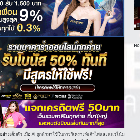
No
อย่างเต็มตัว เมื่อ AI ถูกนำมาใช้ในการวิเคราะห์เค้าไพ่และแนวโน้ม