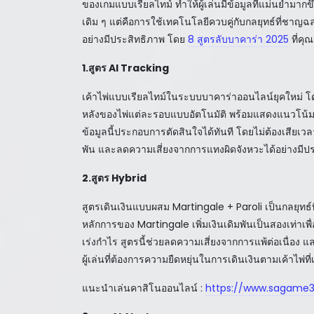
ของเกมแบบเรียลไทม์ ทำให้ผู้เล่นมีข้อมูลที่แม่นยำมาก
เดิม ๆ แต่คือการใช้เทคโนโลยีควบคู่กับกลยุทธ์ที่ชาญ
อย่างมีประสิทธิภาพ โดย
8 สูตรลับบาคาร่า 2025
ที่คุ
1.สูตร AI Tracking
เค้าไพ่แบบเรียลไทม์ในระบบบาคาร่าออนไลน์ยุคใหม่ โด
หลังของไพ่แต่ละรอบแบบอัตโนมัติ พร้อมแสดงแนวโน้มข
ข้อมูลนี้ประกอบการตัดสินใจได้ทันที โดยไม่ต้องเสียเว
พัน และลดความเสี่ยงจากการแทงผิดจังหวะได้อย่างมีป
2.สูตร Hybrid
สูตรเดินเงินแบบผสม Martingale + Paroli เป็นกลยุทธ์ที
หลักการของ Martingale เพิ่มเงินเดิมพันเป็นสองเท่าเพื่
เร่งกำไร สูตรนี้ช่วยลดความเสี่ยงจากการแพ้ต่อเนื่อง 
ผู้เล่นที่ต้องการความยืดหยุ่นในการเดินเงินตามเค้าไพ่ท
แนะนำเล่นคาสิโนออนไลน์ :
https://www.sagame35