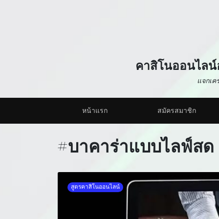
Skip
to
content
คาสิโนออนไลน์อ
แจกเคร
หน้าแรก
สมัครสมาชิก
#บาคาร่าแบบไลฟ์สด
สูตรคาสิโนออนไลน์