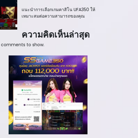
แนะนำการเลือกเกมคาสิโน UFA350 ให้
เหมาะสมต่อความสามารถของคุณ
ความคิดเห็นล่าสุด
 comments to show.