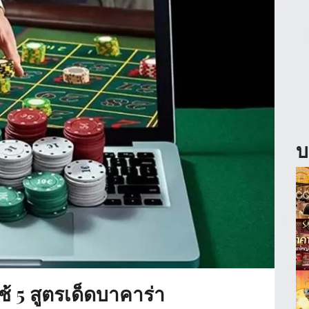
บ
้ 5 สูตรเด็ดบาคาร่า