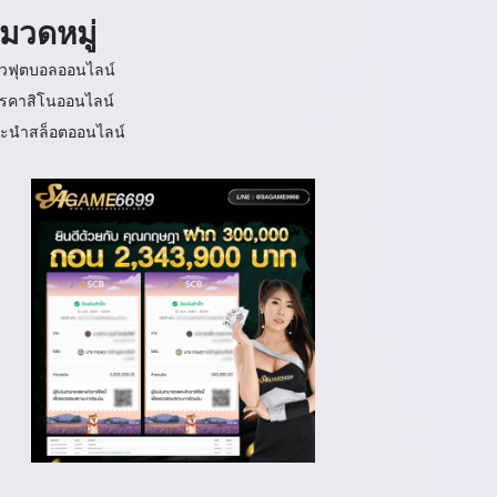
มวดหมู่
าวฟุตบอลออนไลน์
ตรคาสิโนออนไลน์
ะนำสล็อตออนไลน์