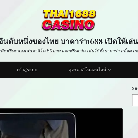
ันดับหนึ่งของไทย บาคาร่า1688 เปิดให้เล่น
ดิตฟรีทดลองเล่นคาสิโน 50บาท แจกฟรีทุกวัน เล่นได้ทั้งบาคาร่า สล็อต เก
Toggle Drop
เข้าสู่ระบบ
สูตรคาสิโนออนไลน์
Se