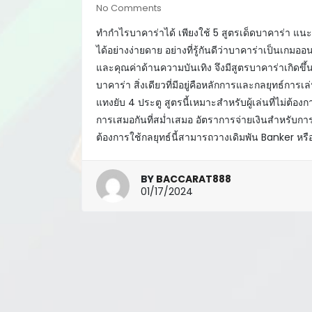
No Comments
ทำกำไรบาคาร่าได้ เพียงใช้ 5 สูตรเด็ดบาคาร่า แน
ได้อย่างง่ายดาย อย่างที่รู้กันดีว่าบาคาร่าเป็นเกมอ
และคุณค่าด้านความบันเทิง จึงมีสูตรบาคาร่าเกิดขึ
บาคาร่า สิ่งเดียวที่มีอยู่คือหลักการและกลยุทธ์การ
แทงยับ 4 ประตู สูตรนี้เหมาะสำหรับผู้เล่นที่ไม่ต้องการ
การเสมอกันที่สม่ำเสมอ อัตราการจ่ายเงินสำหรับกา
ต้องการใช้กลยุทธ์นี้สามารถวางเดิมพัน Banker หร
BY
BACCARAT888
01/17/2024
01/17/2024